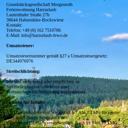
Grundstücksgesellschaft Morgenroth
Ferienwohnung Harzurlaub
Lautenthaler Straße 27b
38644 Hahnenklee-Bockswiese
Kontakt:
Telefon: +49 (0) 162 7510786
E-Mail: info@harzurlaub-fewo.de
Umsatzsteuer:
Umsatzsteuernummer gemäß §27 a Umsatzsteuergesetz:
DE344976976
Streitschlichtung:
Wir sind nicht bereit oder verpflichtet, an
Streitbeilegungsverfahren vor einer
Verbraucherschlichtungsstelle teilzunehmen.
Haftung für Inhalte:
Als Diensteanbieter sind wir gemäß § 7 Abs.1 TMG für eigene
Inhalte auf diesen Seiten nach den
allgemeinen Gesetzen verantwortlich. Nach §§ 8 bis 10 TMG
sind wir als Diensteanbieter jedoch nicht