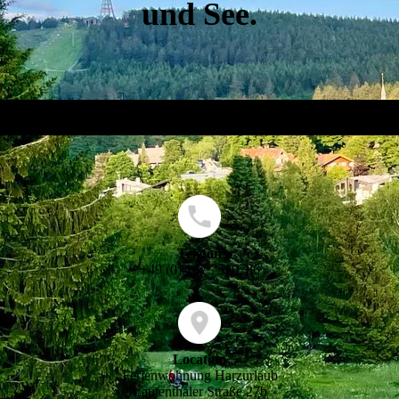
und See.
Telefon
+49 (0) 162 7510786
Location
Ferienwohnung Harzurlaub
Lautenthaler Straße 27b