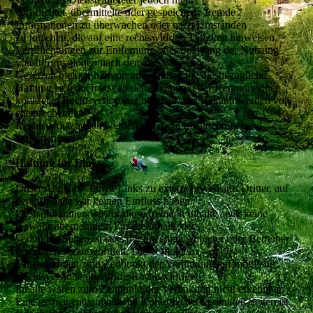
verpflichtet, übermittelte oder gespeicherte fremde
Informationen zu überwachen oder nach Umständen
zu forschen, die auf eine rechtswidrige Tätigkeit hinweisen.
Verpflichtungen zur Entfernung oder Sperrung der Nutzung
von Informationen nach den allgemeinen
Gesetzen bleiben hiervon unberührt. Eine diesbezügliche
Haftung ist jedoch erst ab dem Zeitpunkt der Kenntnis einer
konkreten Rechtsverletzung möglich. Bei Bekanntwerden von
entsprechenden
Rechtsverletzungen werden wir diese Inhalte umgehend
entfernen.
Haftung für Links:
Unser Angebot enthält Links zu externen Websites Dritter, auf
deren Inhalte wir keinen Einfluss haben.
Deshalb können wir für diese fremden Inhalte auch keine
Gewähr übernehmen. Für die Inhalte der
verlinkten Seiten ist stets der jeweilige Anbieter oder Betreiber
der Seiten verantwortlich. Die verlinkten
Seiten wurden zum Zeitpunkt der Verlinkung auf mögliche
Rechtsverstöße überprüft. Rechtswidrige
Inhalte waren zum Zeitpunkt der Verlinkung nicht erkennbar.
Eine permanente inhaltliche Kontrolle der verlinkten Seiten ist