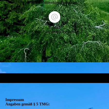
38644 Hahnenklee-Bockswiese
E-Mail
info@harzurlaub-fewo.de
Impressum
Angaben gemäß § 5 TMG: