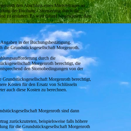
orgenroth den Abschluss eines Mietvertrages an
ufung der Buchung / Stornierung durch die
nd zu erstatten. Es wird darauf hingewiesen, dass
n Angaben in der Buchungsbestätigung.
ch die Grundstücksgesellschaft Morgenroth.
ahlungsaufforderung durch die
ücksgesellschaft Morgenroth berechtigt, die
entsprechend den Stornobedingungen von der
ie Grundstücksgesellschaft Morgenroth berechtigt,
here Kosten für den Ersatz von Schlüsseln
eter auch diese Kosten zu berechnen.
ndstücksgesellschaft Morgenroth sind dann
rag zurückzutreten, beispielsweise falls höhere
llung für die Grundstücksgesellschaft Morgenroth