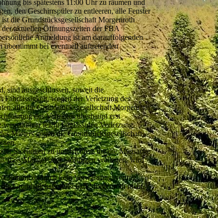
ohnung bis spätestens 11:00 Uhr zu räumen und
gen, den Geschirrspüler zu entleeren, alle Fenster
, ist die Grundstücksgesellschaft Morgenroth
lb der aktuellen Öffnungszeiten der FBA
e persönliche Anmeldung ist am darauffolgenden
h übernimmt bei eventuell auftretenden
, sind ausgeschlossen, soweit die
n Fahrlässigkeit, wegen der Verletzung des
chten, die die Grundstücksgesellschaft Morgenroth
chführung des Vertrages überhaupt erst
 wegen einer leicht fahrlässigen Verletzung
 des Mieters gegen die Grundstücksgesellschaft
ossen.
der Störungen zu unterrichten, die die Mietsache
ll, dass Mängel oder Störungen vorliegen, wird
wird, kommt dadurch kein Verwahrungsvertrag
 die Grundstücksgesellschaft Morgenroth nicht.