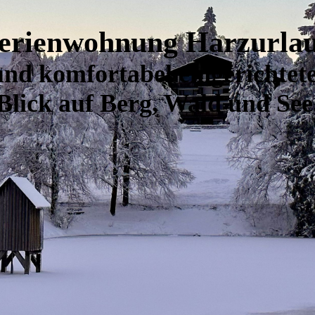
erienwohnung Harzurla
nd komfortabel eingerichte
Blick auf Berg, Wald und See