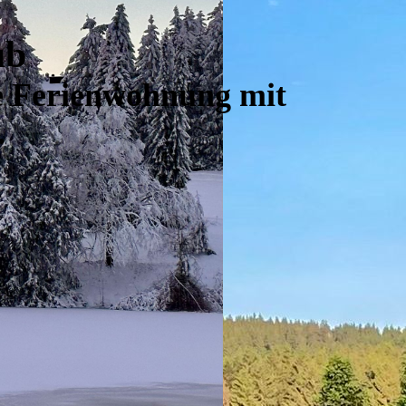
ub
te Ferienwohnung mit
.