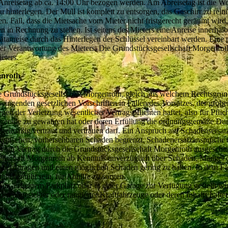
Anreisetag ab ca. 14:00 Uhr bezogen werden. Am Abreisetag ist die W
 hinterlegen. Der Müll ist komplett zu entsorgen, das Geschirr zu reini
n. Fall, dass die Mietsache vom Mieter nicht fristgerecht geräumt wird
n in Rechnung zu stellen. Ist seitens des Mieters eine Anreise innerha
ätanreise durch das Hinterlegen der Schlüssel vereinbart werden. Ein
ner Verantwortung des Mieters. Die Grundstücksgesellschaft Morgenrot
eters.
enroth
 Grundstücksgesellschaft Morgenroth, gleich aus welchem Rechtsgrund
ingenden gesetzlichen Vorschriften in Fällen des Vorsatzes, der grobe
en der Verletzung wesentlicher Vertragspflichten haftet, also für Pfli
 gerade zu gewähren hat oder deren Erfüllung die ordnungsgemäße Dur
egelmäßig vertraut und vertrauen darf. Ein Anspruch auf Schadensersatz
agstypischen, vorhersehbaren Schaden begrenzt. Schadenersatzansprüche
t vom Vertrag durch die Grundstücksgesellschaft Morgenroth ausgeschl
sellschaft Morgenroth ab Kenntnis unverzüglich über Schäden, Mängel o
 beizutragen und einen möglichen Schaden gering zu halten. In dem Fa
is bemüht sein, für Abhilfe zu sorgen.
latz auf einem Parkplatz oder in einer Garage zur Verfügung gestellt 
abgestellter oder rangierter Kraftfahrzeuge oder deren Inhalts haftet