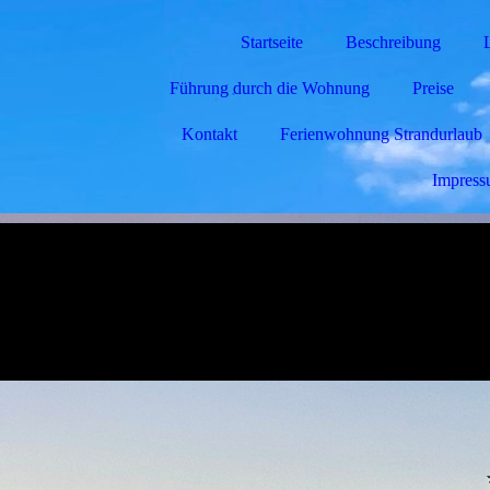
Startseite
Beschreibung
Führung durch die Wohnung
Preise
Kontakt
Ferienwohnung Strandurlaub
Impres