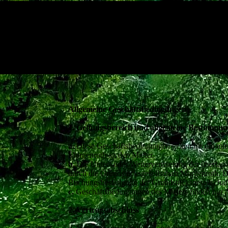
Allgemeine Geschäftsbedingungen
1. Geltungsbereich und allgemeine Bestimmu
a.
Diese Geschäftsbedingungen gelten für die mi
Morgenroth an den Mieter.
b.
Die Unter- oder Weitervermietung der überlas
durch die Grundstücksgesellschaft Morgenroth. D
Buchungsbestätigung der Grundstücksgesellschaf
c.
Geschäftsbedingungen des Mieters finden nur A
2. Vertragsabschluss