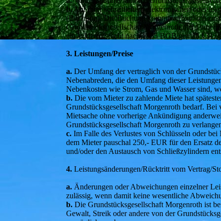
a.
Vertragspartner sind die Grundstücksgesellscha
b.
Mit Ihrer schriftlichen, elektronischen oder t
(Buchung). Die Buchung kommt verbindlich zusta
Grundstücksgesellschaft Morgenroth nicht innerhal
ein Widerrufsrecht nach §355 BGB gemäß §312g 
3. Leistungen/Preise
a.
Der Umfang der vertraglich von der Grundstück
Nebenabreden, die den Umfang dieser Leistungen 
Nebenkosten wie Strom, Gas und Wasser sind, wen
b.
Die vom Mieter zu zahlende Miete hat späteste
Grundstücksgesellschaft Morgenroth bedarf. Bei v
Mietsache ohne vorherige Ankündigung anderweit
Grundstücksgesellschaft Morgenroth zu verlange
c.
Im Falle des Verlustes von Schlüsseln oder bei 
dem Mieter pauschal 250,- EUR für den Ersatz der
und/oder den Austausch von Schließzylindern ents
4.
Leistungsänderungen/Rücktritt vom Vertrag/S
a.
Änderungen oder Abweichungen einzelner Leist
zulässig, wenn damit keine wesentliche Abweichu
b.
Die Grundstücksgesellschaft Morgenroth ist ber
Gewalt, Streik oder andere von der Grundstücksge