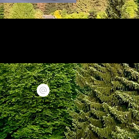
E-Mail
info@harzurlaub-fewo.de