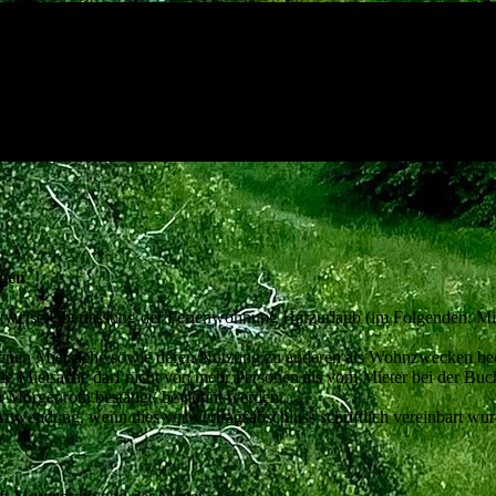
ngen
etweise Überlassung der Ferienwohnung Harzurlaub (im Folgenden: Mie
senen Mietsache sowie deren Nutzung zu anderen als Wohnzwecken bed
ie Mietsache darf nicht von mehr Personen als vom Mieter bei der Bu
t Morgenroth bestätigt, bewohnt werden.
nwendung, wenn dies vor Vertragsabschluss schriftlich vereinbart wur