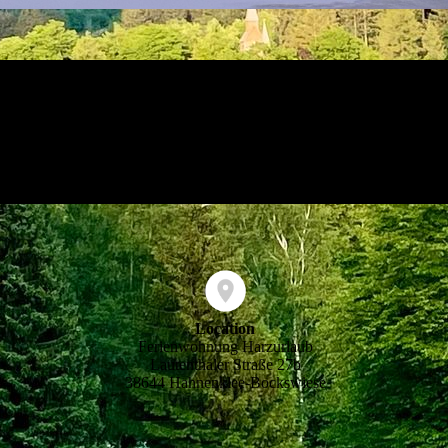
Location
Ferienwohnung Harzurlaub
Lautenthaler Straße 27b
38644 Hahnenklee-Bockswiese