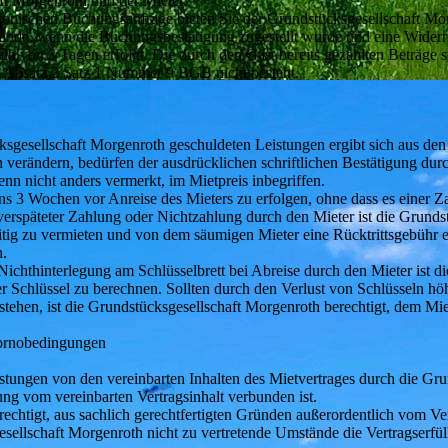
ft Morgenroth und der Mieter.
elefonischen Buchungsanfrage bieten Sie der Grundstücksgesellschaft M
nde, wenn die Buchungsbestätigung zugestellt wurde und eine Widerr
b von 3 Tagen erfolgt. Die durch den Gast bereits gezahlten Beträge si
Absatz 2 Satz 1 Nummer 9 BGB nicht besteht.
sgesellschaft Morgenroth geschuldeten Leistungen ergibt sich aus de
verändern, bedürfen der ausdrücklichen schriftlichen Bestätigung dur
n nicht anders vermerkt, im Mietpreis inbegriffen.
ns 3 Wochen vor Anreise des Mieters zu erfolgen, ohne dass es einer Z
erspäteter Zahlung oder Nichtzahlung durch den Mieter ist die Grundst
ig zu vermieten und von dem säumigen Mieter eine Rücktrittsgebühr 
n.
Nichthinterlegung am Schlüsselbrett bei Abreise durch den Mieter ist d
 Schlüssel zu berechnen. Sollten durch den Verlust von Schlüsseln hö
tehen, ist die Grundstücksgesellschaft Morgenroth berechtigt, dem Mi
tornobedingungen
ungen von den vereinbarten Inhalten des Mietvertrages durch die Gru
ng vom vereinbarten Vertragsinhalt verbunden ist.
echtigt, aus sachlich gerechtfertigten Gründen außerordentlich vom Vert
sellschaft Morgenroth nicht zu vertretende Umstände die Vertragserfü