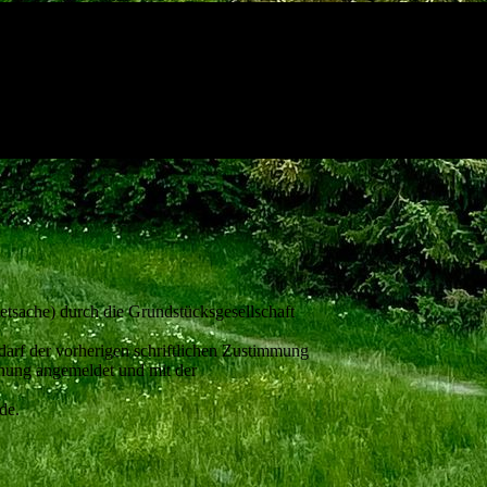
tsache) durch die Grundstücksgesellschaft
arf der vorherigen schriftlichen Zustimmung
chung angemeldet und mit der
de.