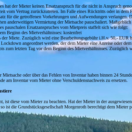
es hat der Mieter keinen Ersatzanspruch für die nicht in Anspruch ge
eit vom Vertrag zurückzutreten. Im Falle eines Rücktritts oder in dem F
atz für die getroffenen Vorkehrungen und Aufwendungen verlangen. De
 anderweitigen Vermietung der Mietsache pauschaliert. Maßgeblich is
 pauschalen Ersatzanspruches vom Mietpreis staffelt sich wie folgt:
dem Beginn des Mietverhältnisses: kostenfrei
 der Miete. Zuzüglich wird eine Bearbeitungsgebühr i.H.v. 50,- EUR b
er Lockdown angeordnet werden, der dem Mieter eine Anreise oder de
e bis zum letzten Tag vor dem Beginn des Mietverhältnisses. Zuzüglich
r Mietsache oder über das Fehlen von Inventar haben binnen 24 Stund
tände am Inventar vom Mieter ohne Verschuldensnachweis zu ersetzen.
stiere
ht, ist diese vom Mieter zu beachten. Hat der Mieter in der ausgewie
so ist die Grundstücksgesellschaft Morgenroth berechtigt dem Mieter p