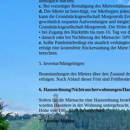
unmöglich machen.
c.
Bei vorzeitiger Beendigung des Mietverhältniss
d.
Der Mieter ist berechtigt, vor Mietbeginn jederz
kann die Grundstücksgesellschaft Morgenroth Ers
gewöhnlich ersparten Aufwendungen und möglichen
Grundstücksgesellschaft Morgenroth. Die Höhe des
• bei Zugang des Rücktritts bis zum 10. Tag vor 
• danach oder bei Nichtbezug der Mietsache: 50%
e.
Sollte Pandemiebedingt ein staatlich verhängt
erfolgt eine kostenfreie Rückerstattung der Miet
berechnet.
5. Inventar/Mängelrügen
Beanstandungen des Mieters über den Zustand de
erfolgen. Nach Ablauf dieser Frist sind Fehlbes
6. Hausordnung/Nichtraucherwohnungen/Hau
Sofern für die Mietsache eine Hausordnung beste
wurden Haustiere in der Wohnung untergebracht, 
Höhe von 100,- EUR zu berechnen.
7. Anreise/Abreise