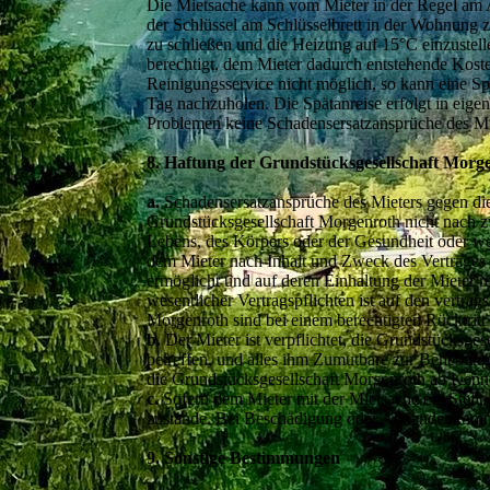
Die Mietsache kann vom Mieter in der Regel am 
der Schlüssel am Schlüsselbrett in der Wohnung zu
zu schließen und die Heizung auf 15°C einzustelle
berechtigt, dem Mieter dadurch entstehende Koste
Reinigungsservice nicht möglich, so kann eine Sp
Tag nachzuholen. Die Spätanreise erfolgt in eige
Problemen keine Schadensersatzansprüche des Mi
8. Haftung der Grundstücksgesellschaft Morg
a.
Schadensersatzansprüche des Mieters gegen die
Grundstücksgesellschaft Morgenroth nicht nach zw
Lebens, des Körpers oder der Gesundheit oder weg
dem Mieter nach Inhalt und Zweck des Vertrages
ermöglicht und auf deren Einhaltung der Mieter r
wesentlicher Vertragspflichten ist auf den vertr
Morgenroth sind bei einem berechtigten Rücktrit
b.
Der Mieter ist verpflichtet, die Grundstücksge
betreffen, und alles ihm Zumutbare zur Behebung
die Grundstücksgesellschaft Morgenroth ab Kenntn
c.
Sofern dem Mieter mit der Mietsache ein Stellp
zustande. Bei Beschädigung oder Abhandenkommen 
9. Sonstige Bestimmungen