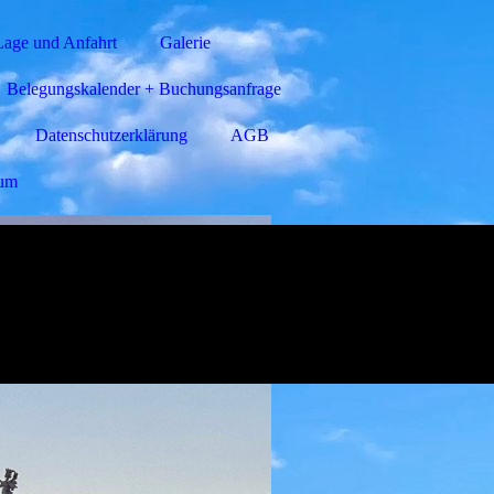
Lage und Anfahrt
Galerie
Belegungskalender + Buchungsanfrage
Datenschutzerklärung
AGB
sum